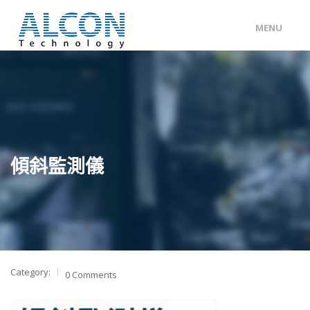
MENU
ENG
/
中文
主頁
關於 ALCON
客戶分類
傾斜監測儀
產品及服務
工程個案
聯絡我們
Category:
0 Comments