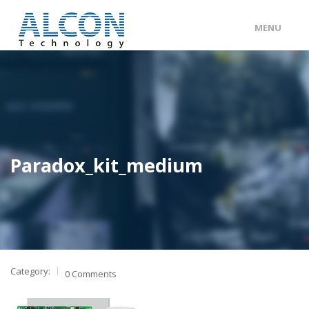
MENU
ENG
/
中文
主頁
關於 ALCON
客戶分類
Paradox_kit_medium
產品及服務
工程個案
聯絡我們
Category:
0 Comments