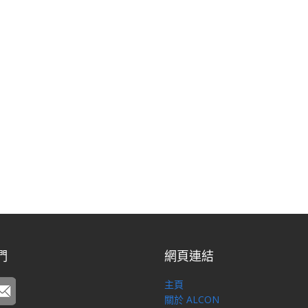
們
網頁連結
主頁
關於 ALCON