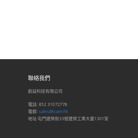
聯絡我們
創益科技有限公司
電話: 852 31072778
電郵:
sales@icam.hk
地址:屯門建榮街33號建榮工業大廈1301室