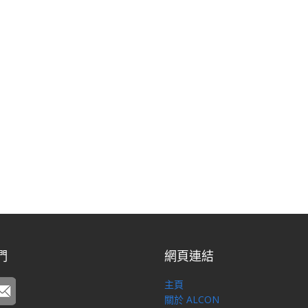
們
網頁連結
主頁
關於 ALCON