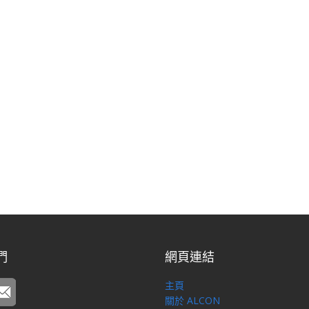
們
網頁連結
主頁
關於 ALCON