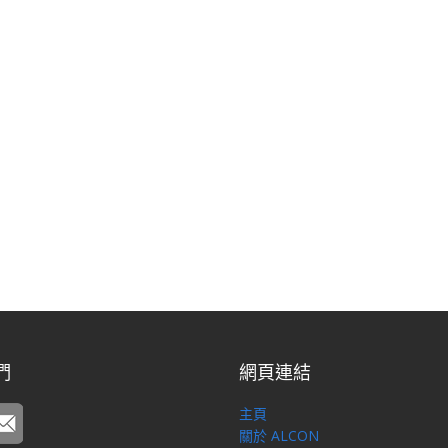
們
網頁連結
主頁
關於 ALCON