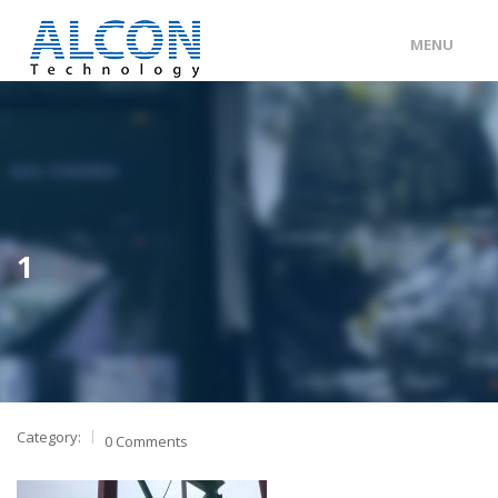
MENU
ENG
/
中文
主頁
關於 ALCON
客戶分類
1
產品及服務
工程個案
聯絡我們
Category:
0 Comments