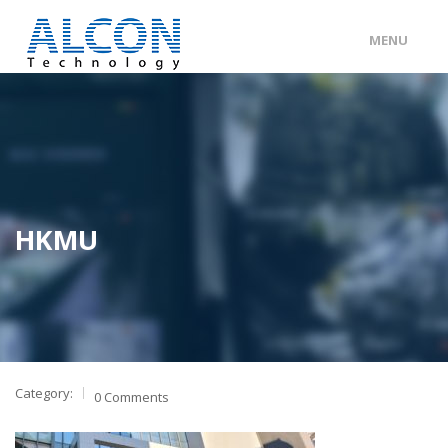
MENU
ENG
/
中文
主頁
關於 ALCON
客戶分類
HKMU
產品及服務
工程個案
聯絡我們
Category:
0 Comments