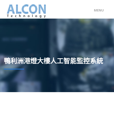
MENU
ENG
/
中文
主頁
關於 ALCON
客戶分類
鴨利洲港燈大樓人工智能監控系統
產品及服務
工程個案
聯絡我們