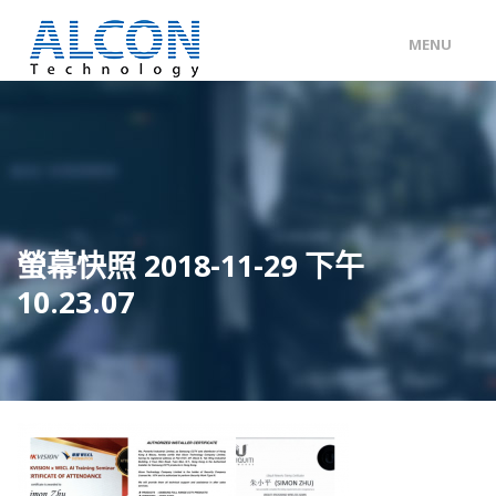
MENU
ENG
/
中文
主頁
關於 ALCON
客戶分類
螢幕快照 2018-11-29 下午
產品及服務
10.23.07
工程個案
聯絡我們