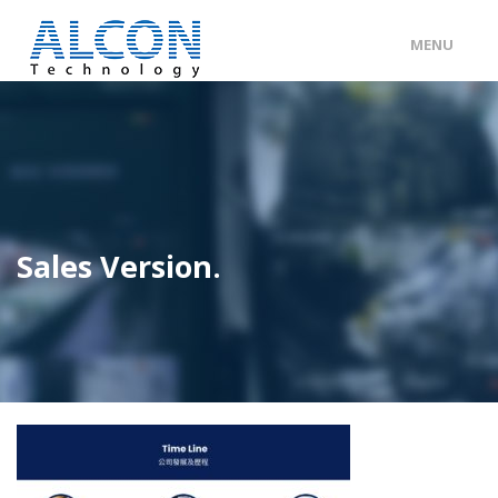
MENU
ENG
/
中文
主頁
關於 ALCON
客戶分類
Sales Version.
產品及服務
工程個案
聯絡我們