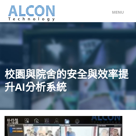
MENU
ENG
/
中文
主頁
關於 ALCON
客戶分類
校園與院舍的安全與效率提
產品及服務
升AI分析系統
工程個案
聯絡我們