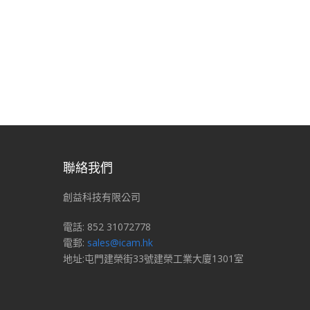
聯絡我們
創益科技有限公司
電話: 852 31072778
電郵:
sales@icam.hk
地址:屯門建榮街33號建榮工業大廈1301室