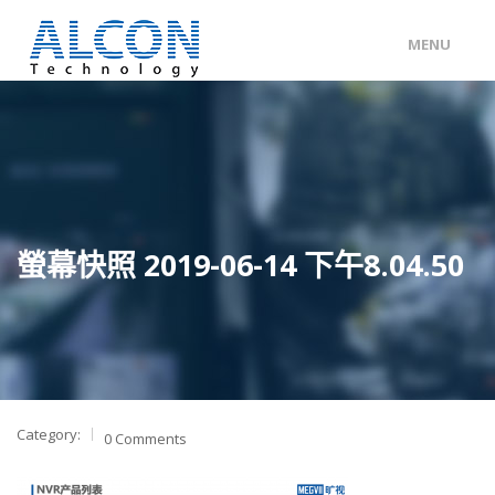
MENU
ENG
/
中文
主頁
關於 ALCON
客戶分類
螢幕快照 2019-06-14 下午8.04.50
產品及服務
工程個案
聯絡我們
Category:
0 Comments