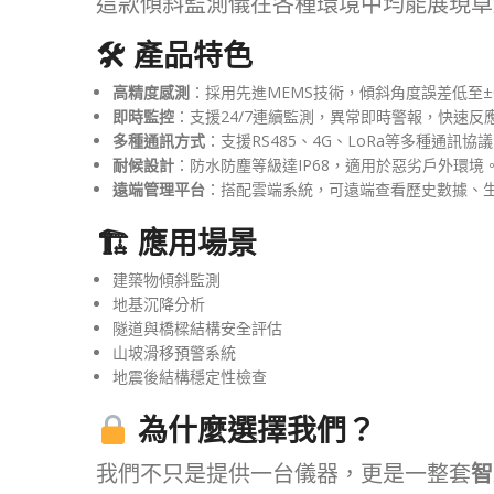
這款傾斜監測儀在各種環境中均能展現卓
🛠 產品特色
高精度感測
：採用先進MEMS技術，傾斜角度誤差低至±0
即時監控
：支援24/7連續監測，異常即時警報，快速反
多種通訊方式
：支援RS485、4G、LoRa等多種通訊
耐候設計
：防水防塵等級達IP68，適用於惡劣戶外環境
遠端管理平台
：搭配雲端系統，可遠端查看歷史數據、
🏗 應用場景
建築物傾斜監測
地基沉降分析
隧道與橋樑結構安全評估
山坡滑移預警系統
地震後結構穩定性檢查
為什麼選擇我們？
我們不只是提供一台儀器，更是一整套
智