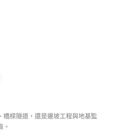
、橋樑隧道，還是邊坡工程與地基監
險。