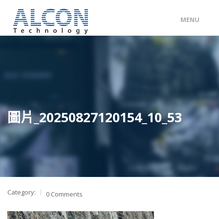
MENU
ENG
/
中文
主頁
關於 ALCON
客戶分類
圖片_20250827120154_10_53
產品及服務
工程個案
聯絡我們
Category:
0 Comments