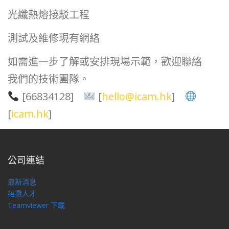
光纖熱熔接駁工程
測試及維修現有網絡
如需進一步了解或安排現場示範，歡迎聯絡
我們的技術團隊。
[66834128]
[
hello@icam.hk
]
[
icam.hk
]
公司連結
最新消息
招攬人才
Teamviewer 下載