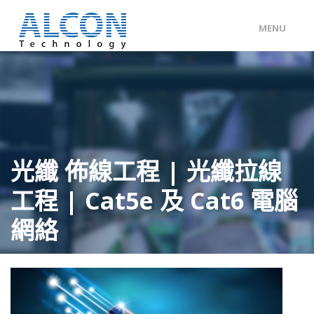
MENU
ENG
/
中文
主頁
關於 ALCON
客戶分類
光纖 佈線工程 | 光纖拉線
產品及服務
工程 | Cat5e 及 Cat6 電腦
工程個案
網絡
聯絡我們