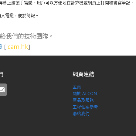
在任何屏幕上繪製手寫體。用戶可以方便地在計算機或網頁上打開和書寫筆記。

入電纜，便於簡報。

絡我們的技術團隊。
[
icam.hk
]
們
網頁連結
主頁
關於 ALCON
產品及服務
工程個案參考
聯絡我們