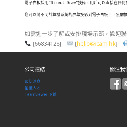
電子白板採用“Direct Draw”技術，用戶可以直接
您可以將不同計算機系統的屏幕投影到電子白板上，無需插
如需進一步了解或安排現場示範，歡迎聯
[66834128]
[
hello@icam.hk
]
公司連結
關注我
最新消息
招攬人才
Teamviewer 下載