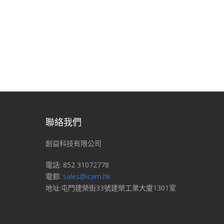
聯絡我們
創益科技有限公司
電話: 852 31072778
電郵:
sales@icam.hk
地址:屯門建榮街33號建榮工業大廈1301室