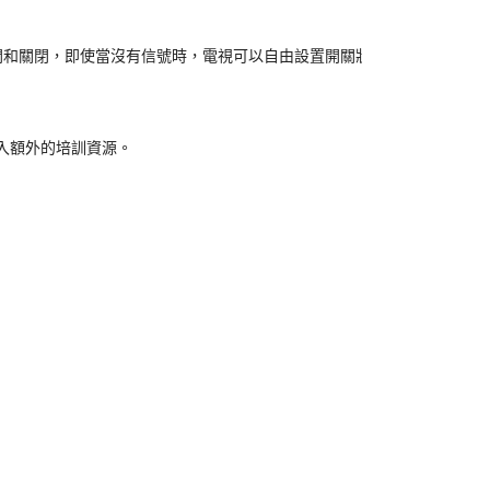
和關閉，即使當沒有信號時，電視可以自由設置開關狀態。沒有浪費額外
入額外的培訓資源。
