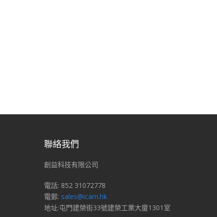
聯絡我們
創益科技有限公司
電話: 852 31072778
電郵:
sales@icam.hk
地址:屯門建榮街33號建榮工業大廈1301室