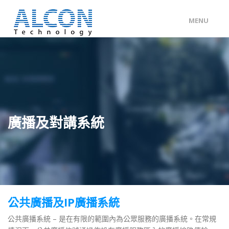
MENU
ENG
/
中文
主頁
關於 ALCON
客戶分類
廣播及對講系統
產品及服務
工程個案
聯絡我們
公共廣播及IP廣播系統
公共廣播系統 – 是在有限的範圍內為公眾服務的廣播系統。在常規