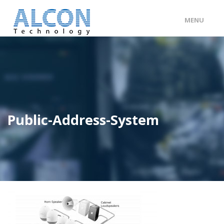
MENU
ENG
/
中文
主頁
關於 ALCON
客戶分類
Public-Address-System
產品及服務
工程個案
聯絡我們