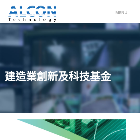
MENU
ENG
/
中文
主頁
關於 ALCON
客戶分類
建造業創新及科技基金
產品及服務
工程個案
聯絡我們