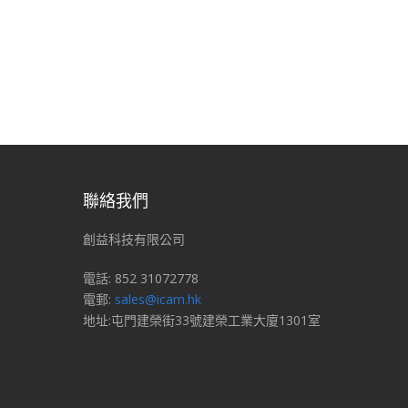
聯絡我們
創益科技有限公司
電話: 852 31072778
電郵:
sales@icam.hk
地址:屯門建榮街33號建榮工業大廈1301室