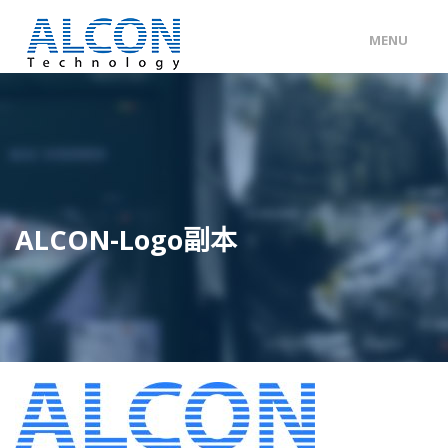
MENU
ENG
/
中文
主頁
關於 ALCON
客戶分類
ALCON-Logo副本
產品及服務
工程個案
聯絡我們