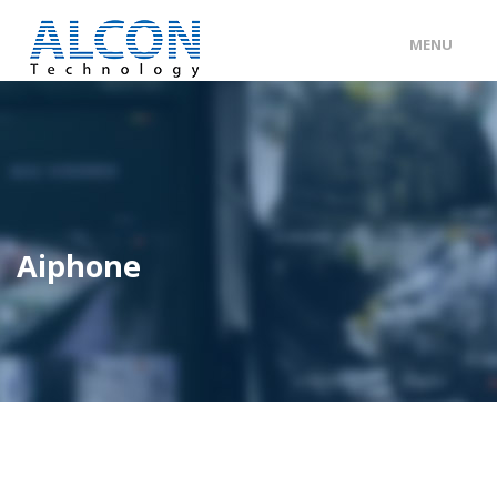
MENU
ENG
/
中文
主頁
關於 ALCON
客戶分類
Aiphone
產品及服務
工程個案
聯絡我們