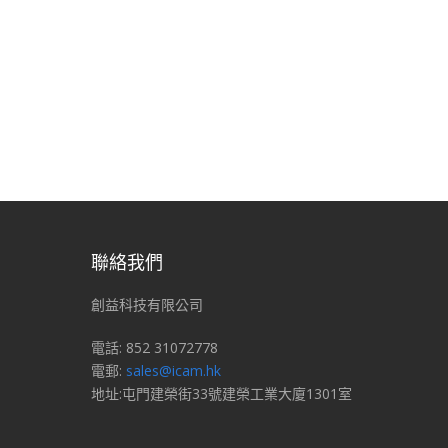
聯絡我們
創益科技有限公司
電話: 852 31072778
電郵:
sales@icam.hk
地址:屯門建榮街33號建榮工業大廈1301室