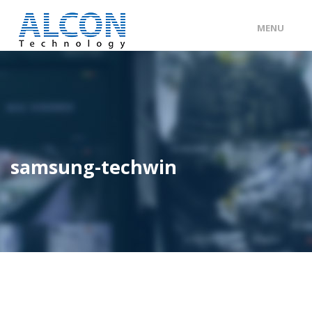
MENU
ENG
/
中文
主頁
關於 ALCON
客戶分類
samsung-techwin
產品及服務
工程個案
聯絡我們