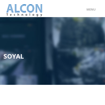
MENU
ENG
/
中文
主頁
關於 ALCON
客戶分類
SOYAL
產品及服務
工程個案
聯絡我們