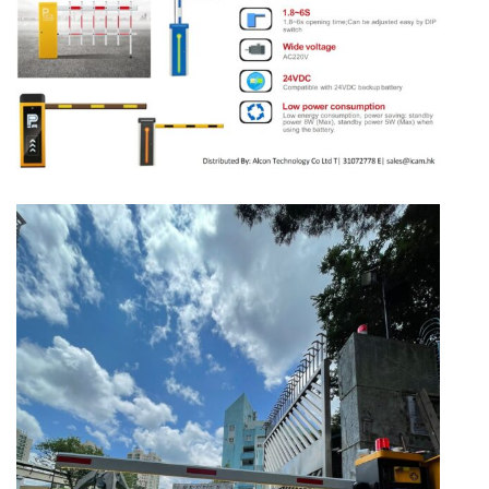
視
訊
播
放
器