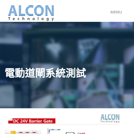
MENU
ENG
/
中文
主頁
關於 ALCON
客戶分類
電動道閘系統測試
產品及服務
工程個案
聯絡我們