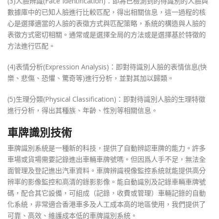
(3)人臉辨識(Face Identification)：即將已檢測到的待識別的人臉與
數據庫中的已知人臉進行比較匹配，得出相關信息，這一過程的核
心是選擇適當的人臉的表徵方式與匹配策略，系統的構造與人臉的
表徵方式密切相關。通常或是選擇全局的方法或是選擇基於特徵的
方法進行匹配。
(4)表情分析(Expression Analysis)：即對待識別人臉的表情信息(快
樂、悲傷、恐懼、驚奇等)進行分析，並對其加以歸類。
(5)生理分類(Physical Classification)：即對待識別人臉的生理特徵
進行分析，得出其種族、年齡、性別等相關信息。
車牌識別技術
車牌識別系統是一種新的科技，提供了自動辨認車牌的能力。許多
車場或貨場需要記錄進出車輛車牌號嗎。但因爲人手不足，無法全
面管理及登記進出汽車資料。車牌辨識視像監控系統就能提供高分
辨率的影像監控和高清的錄影影像。能自動識別及記錄車輛車牌號
碼，配合其它設備，可組成（記錄，收費或管理）車輛記錄的自動
化系統，非常適合香港車多及人工成本高的地區使用，我們提供了
可靠、高效、維護成本低的車牌識別系統。