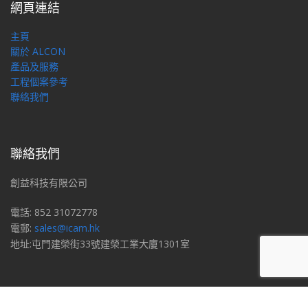
網頁連結
主頁
關於 ALCON
產品及服務
工程個案參考
聯絡我們
聯絡我們
創益科技有限公司
電話: 852 31072778
電郵:
sales@icam.hk
地址:屯門建榮街33號建榮工業大廈1301室