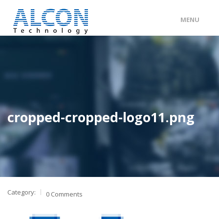
MENU
ENG
/
中文
主頁
關於 ALCON
客戶分類
cropped-cropped-logo11.png
產品及服務
工程個案
聯絡我們
Category:
0 Comments