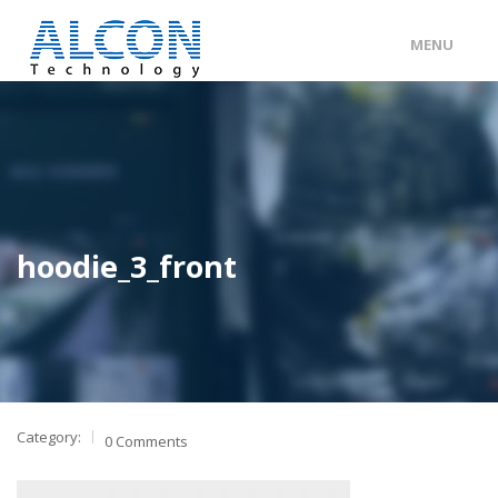
MENU
ENG
/
中文
主頁
關於 ALCON
客戶分類
hoodie_3_front
產品及服務
工程個案
聯絡我們
Category:
0 Comments