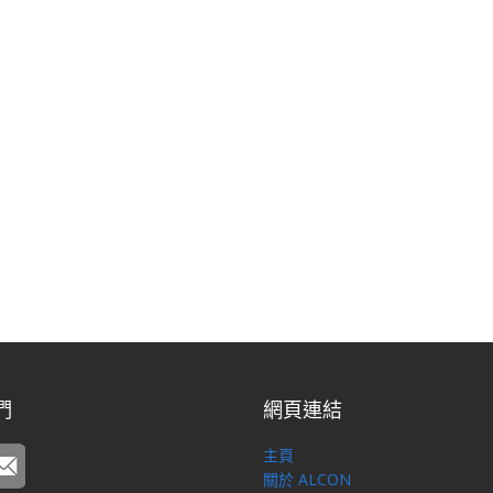
們
網頁連結
主頁
關於 ALCON