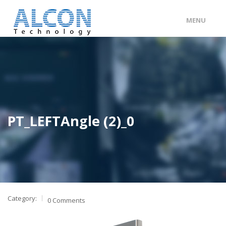
MENU
ENG
/
中文
主頁
關於 ALCON
客戶分類
PT_LEFTAngle (2)_0
產品及服務
工程個案
聯絡我們
Category:
0 Comments