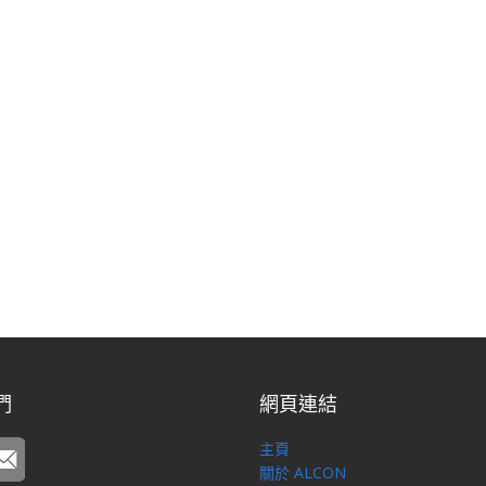
們
網頁連結
主頁
關於 ALCON