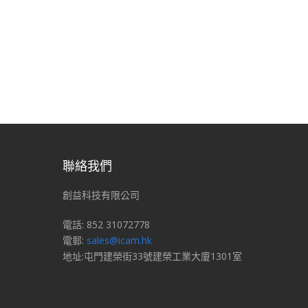
聯絡我們
創益科技有限公司
電話: 852 31072778
電郵:
sales@icam.hk
地址:屯門建榮街33號建榮工業大廈1301室