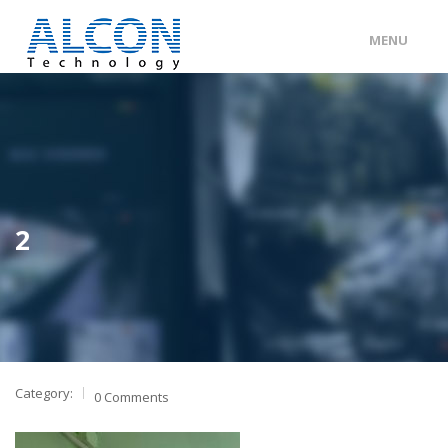
MENU
ENG
/
中文
主頁
關於 ALCON
客戶分類
2
產品及服務
工程個案
聯絡我們
Category:
0 Comments