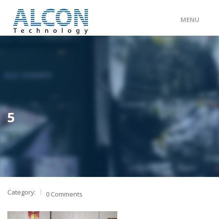
MENU
ENG
/
中文
主頁
關於 ALCON
客戶分類
5
產品及服務
工程個案
聯絡我們
Category:
0 Comments