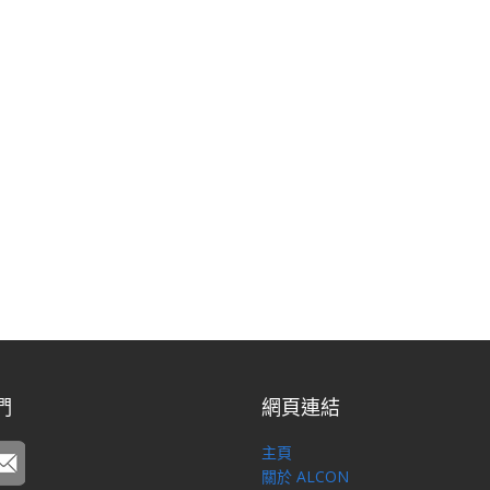
們
網頁連結
主頁
關於 ALCON