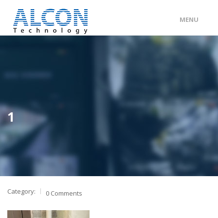
MENU
ENG
/
中文
主頁
關於 ALCON
客戶分類
1
產品及服務
工程個案
聯絡我們
Category:
0 Comments