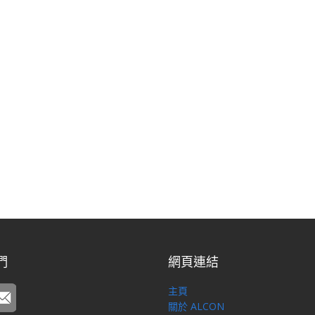
們
網頁連結
主頁
關於 ALCON