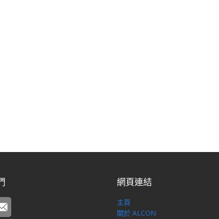
們
網頁連結
主頁
關於 ALCON