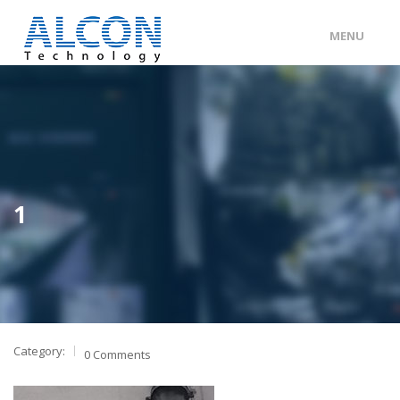
MENU
ENG
/
中文
主頁
關於 ALCON
客戶分類
1
產品及服務
工程個案
聯絡我們
Category:
0 Comments