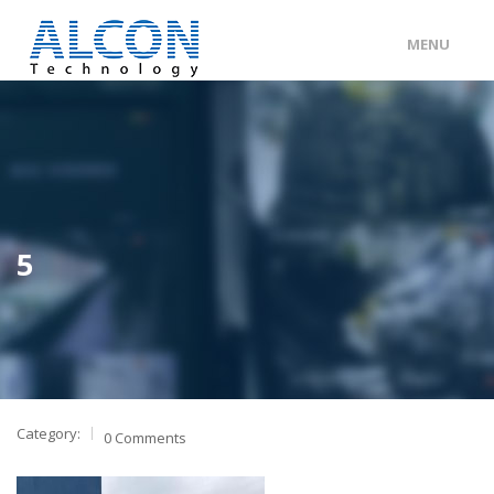
MENU
ENG
/
中文
主頁
關於 ALCON
客戶分類
5
產品及服務
工程個案
聯絡我們
Category:
0 Comments