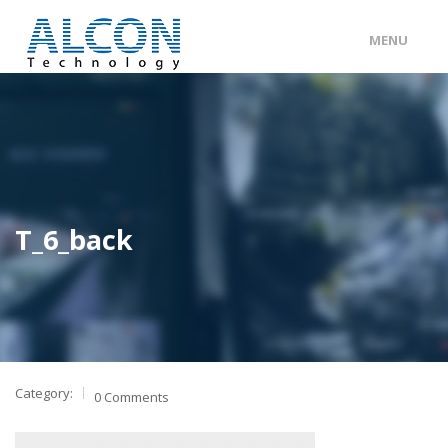
MENU
ENG
/
中文
主頁
關於 ALCON
客戶分類
T_6_back
產品及服務
工程個案
聯絡我們
Category:
0 Comments