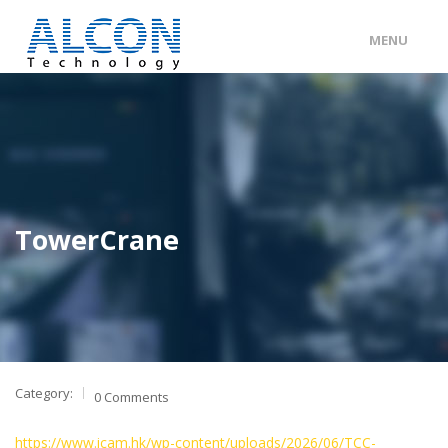
MENU
ENG
/
中文
主頁
關於 ALCON
客戶分類
TowerCrane
產品及服務
工程個案
聯絡我們
Category:
0 Comments
https://www.icam.hk/wp-content/uploads/2026/06/TCC-