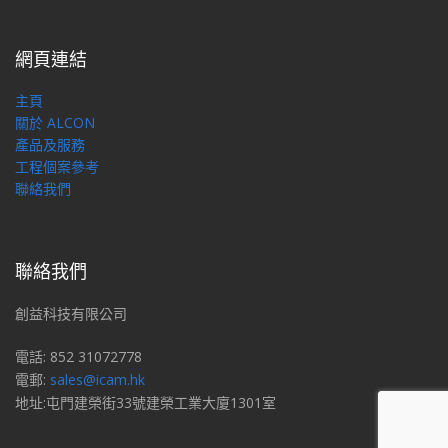
網頁連結
主頁
關於 ALCON
產品及服務
工程個案參考
聯絡我們
聯絡我們
創益科技有限公司
電話: 852 31072778
電郵:
sales@icam.hk
地址:屯門建榮街33號建榮工業大廈1301室