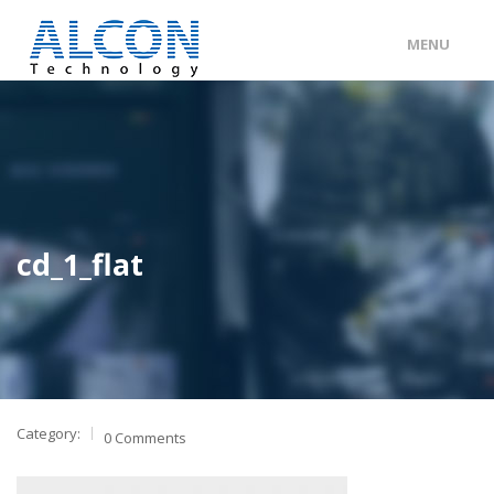
MENU
ENG
/
中文
主頁
關於 ALCON
客戶分類
cd_1_flat
產品及服務
工程個案
聯絡我們
Category:
0 Comments