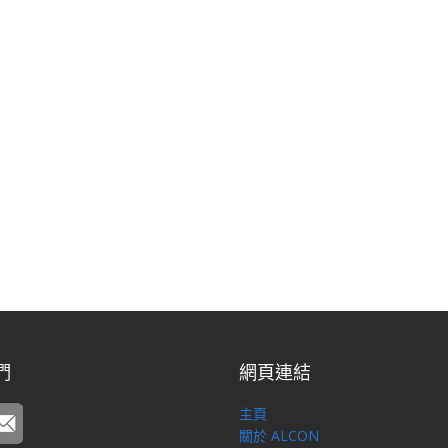
們
網頁連結
主頁
關於 ALCON