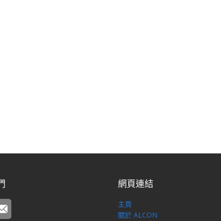
們
網頁連結
主頁
關於 ALCON